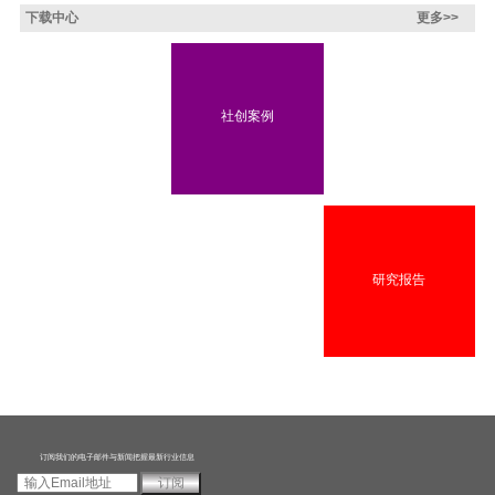
下载中心
更多>>
友成抗击新型肺炎联合行
社创案例
项目评估报告
动双日报
书籍
项目报告下载
研究报告
订阅我们的电子邮件与新闻把握最新行业信息