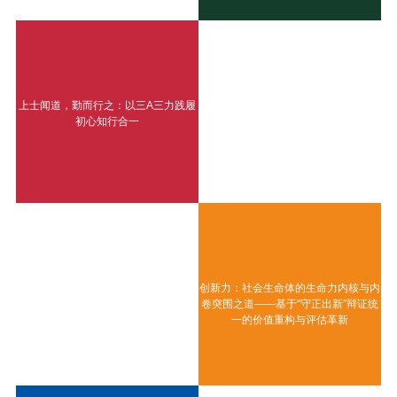
上士闻道，勤而行之：以三A三力践履
初心知行合一
创新力：社会生命体的生命力内核与内
卷突围之道——基于“守正出新”辩证统
一的价值重构与评估革新