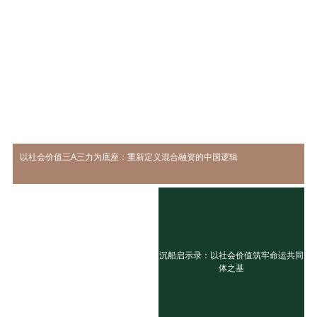
以社会价值三A三力为底座：重新定义混合融资的中国逻辑
沉船启示录：以社会价值筑牢命运共同
体之基