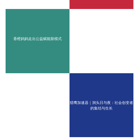
香橙妈妈走出公益赋能新模式
猎鹰加速器｜洞头日与夜：社会创变者
的集结与生长