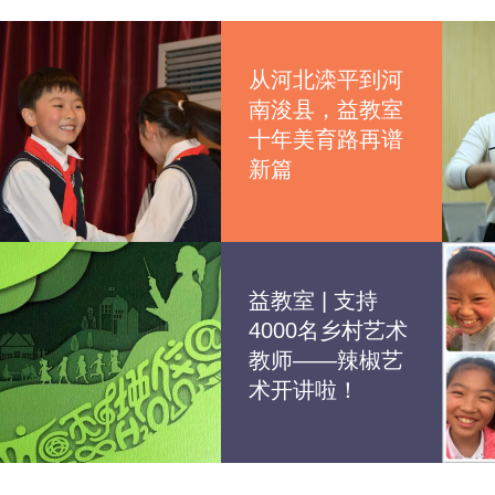
从河北滦平到河
南浚县，益教室
十年美育路再谱
新篇
益教室 | 支持
4000名乡村艺术
教师——辣椒艺
术开讲啦！