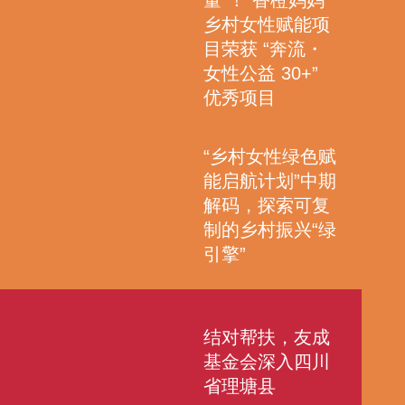
量”！“香橙妈妈”
乡村女性赋能项
目荣获 “奔流・
女性公益 30+”
优秀项目
“乡村女性绿色赋
能启航计划”中期
解码，探索可复
制的乡村振兴“绿
引擎”
结对帮扶，友成
基金会深入四川
省理塘县