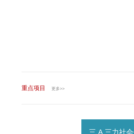
重点项目
更多>>
三 A 三力社