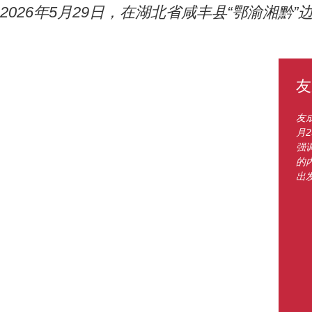
2026年5月29日，在湖北省咸丰县“鄂渝湘
友
友
月
强
的
出