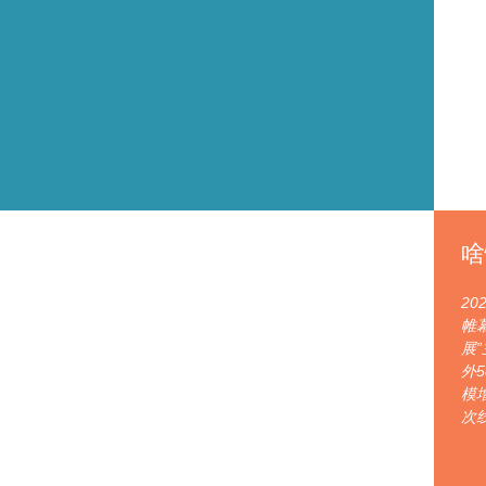
啥
2
帷
展
外
模
次