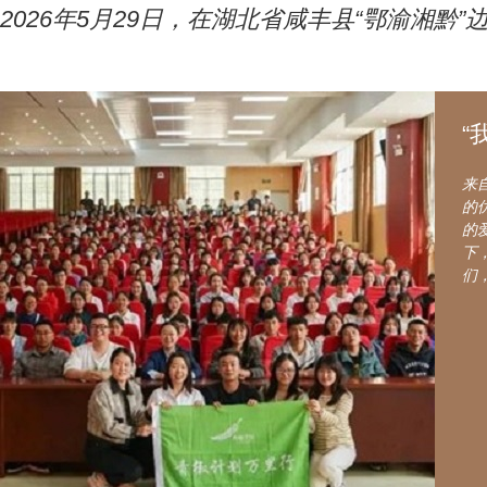
2026年5月29日，在湖北省咸丰县“鄂渝湘
“
来
的
的
下
们