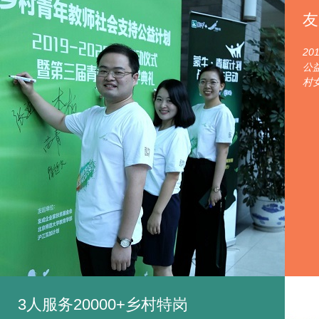
友
2
公
村
3人服务20000+乡村特岗