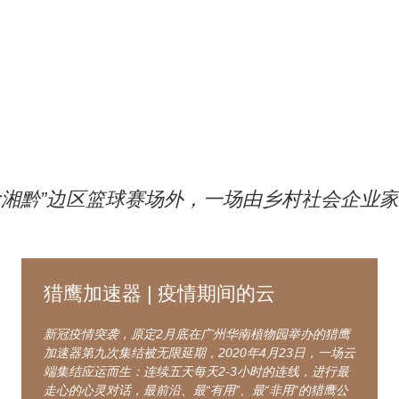
鄂渝湘黔”边区篮球赛场外，一场由乡村社会企业家
猎鹰加速器 | 疫情期间的云
新冠疫情突袭，原定2月底在广州华南植物园举办的猎鹰
加速器第九次集结被无限延期，2020年4月23日，一场云
端集结应运而生：连续五天每天2-3小时的连线，进行最
走心的心灵对话，最前沿、最“有用”、最“非用”的猎鹰公