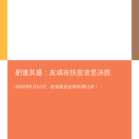
躬逢其盛：友成在扶贫攻坚决胜
2020年5月12日，友成基金会将年满13岁！