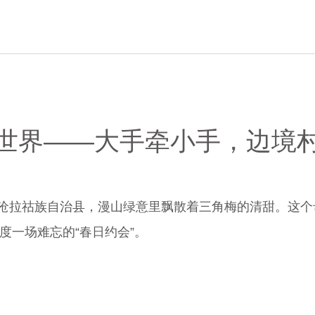
世界——大手牵小手，边境
洱澜沧拉祜族自治县，漫山绿意里飘散着三角梅的清甜。这
度一场难忘的“春日约会”。