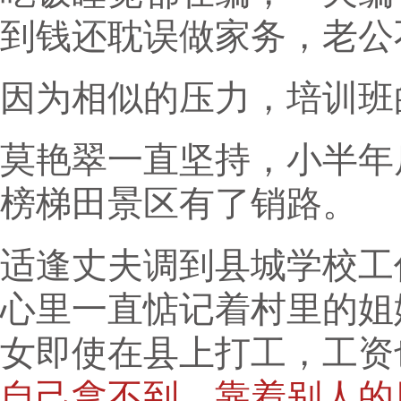
到钱还耽误做家务，老公
因为相似的压力，培训班
莫艳翠一直坚持，小半年
榜梯田景区有了销路。
适逢丈夫调到县城学校工
心里一直惦记着村里的姐
女即使在县上打工，工资
自己拿不到，靠着别人的