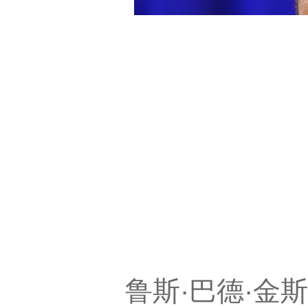
鲁斯·巴德·金