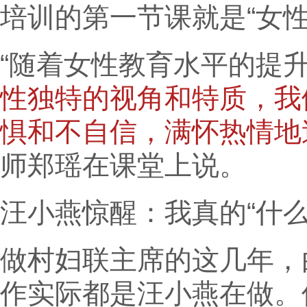
培训的第一节课就是“女性
“随着女性教育水平的提
性独特的视角和特质，我
惧和不自信，满怀热情地
师郑瑶在课堂上说。
汪小燕惊醒：我真的“什么
做村妇联主席的这几年，
作实际都是汪小燕在做。