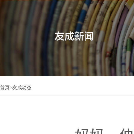
首页
>
友成动态