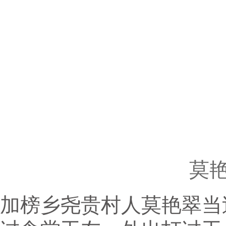
莫
加榜乡尧贵村人莫艳翠当