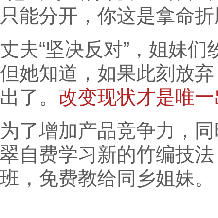
只能分开，你这是拿命折腾
丈夫“坚决反对”，姐妹
但她知道，如果此刻放弃
出了。
改变现状才是唯一
为了增加产品竞争力，同
翠自费学习新的竹编技法
班，免费教给同乡姐妹。