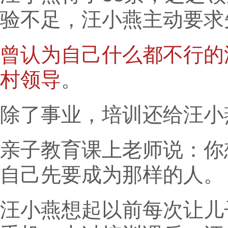
验不足，汪小燕主动要求
曾认为自己什么都不行的
村领导
。
除了事业，培训还给汪小
亲子教育课上老师说：你
自己先要成为那样的人。
汪小燕想起以前每次让儿