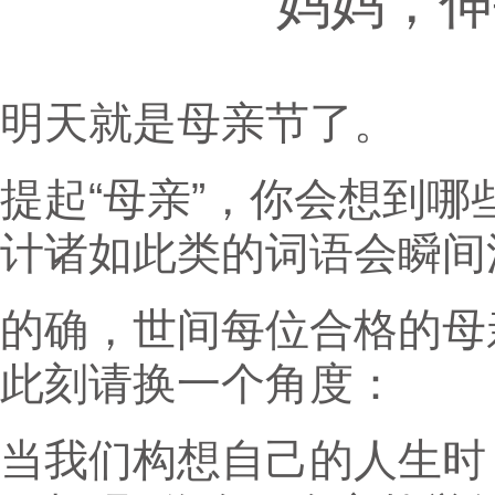
妈妈，伸
明天就是母亲节了。
提起“母亲”，你会想到
计诸如此类的词语会瞬间
的确，世间每位合格的母
此刻请换一个角度：
当我们构想自己的人生时