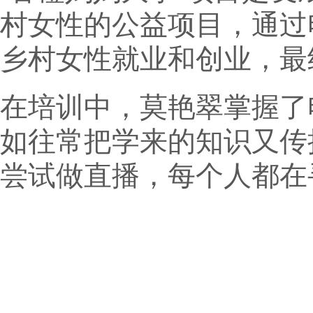
村女性的公益项目，通过
乡村女性就业和创业，最
在培训中，莫艳翠掌握了
如往常把学来的知识又传
尝试做直播，每个人都在