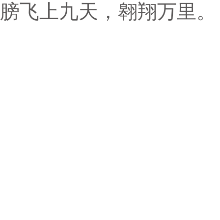
膀飞上九天，翱翔万里。