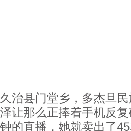
久治县门堂乡，多杰旦民
泽让那么正捧着手机反复
钟的直播，她就卖出了4