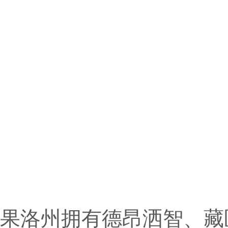
果洛州拥有德昂洒智、藏