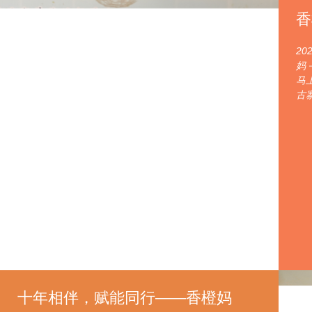
香
2
妈
马
古
十年相伴，赋能同行——香橙妈