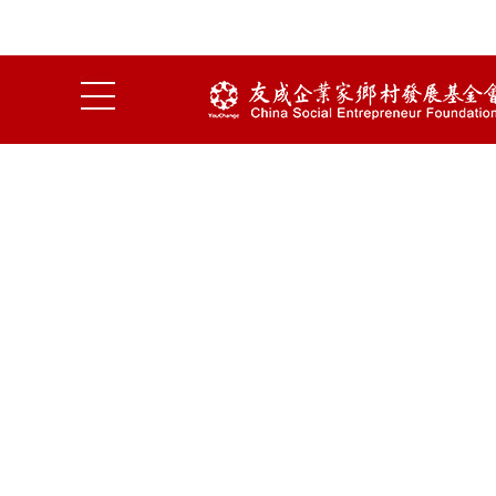
中国社会扶贫网
周大福慈善基金会
友成企业家乡村发展基金会版权所有并保留一切权利隐私
保护
京ICP备16038099号-2