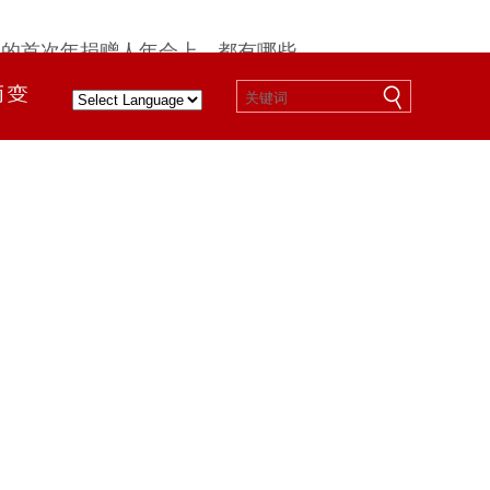
成的首次年捐赠人年会上，都有哪些
。
Powered by
会”）主办的友成首届捐赠人年会暨
会的捐赠人表达感谢，并一起展望未
成基金会2020年报和乡村振兴战
金会副秘书长苗青主持了年会。