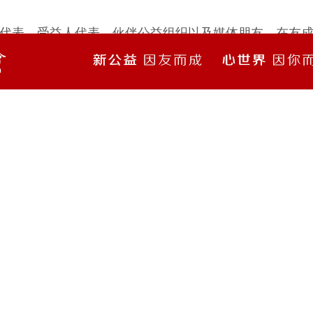
代表，受益人代表，伙伴公益组织以及媒体朋友。在友
业的创新动向和未来发展感兴趣，我们邀您一同来了解
5月9日下午，由友成企业家扶贫基金会（下称“友成基金
直门雅辰悦居酒店举行，藉此向长久以来支持友成基金
布了《“通证公益”白皮书暨“友成捐赠人通证”计划》、友
会合作的“友成乡村振兴月捐计划”也同时发布。友成基