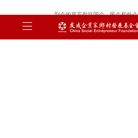
到会的嘉宾包括国企、民企和外企
精彩内容呢？如果您对中国公益事
初夏时节，草木葱郁，繁花似锦。
乡村振兴和企业发展论坛在北京东
来的可持续发展。
年会上，友成基金会联合合作伙伴发
略规划，与中华思源工程扶贫基金