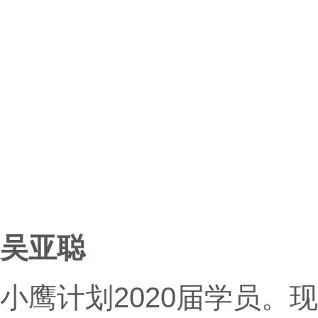
吴亚聪
小鹰计划2020届学员。