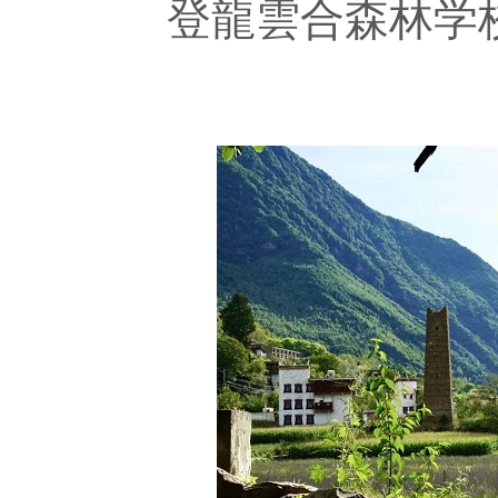
登龍雲合森林学