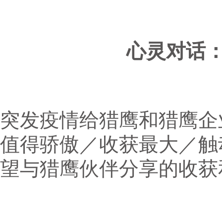
心灵对话
突发疫情给猎鹰和猎鹰企
值得骄傲／收获最大／触
望与猎鹰伙伴分享的收获