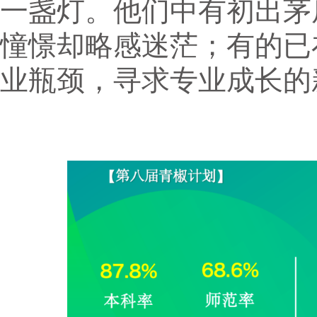
一盏灯。他们中有初出茅庐
憧憬却略感迷茫；有的已
业瓶颈，寻求专业成长的