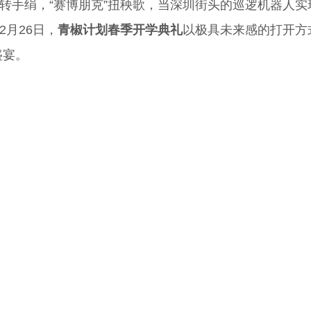
转手绢，“赛博朋克”扭秧歌，当深圳街头的巡逻机器人实
月26日，
青椒计划春季开学典礼
以极具未来感的打开方
盛宴。