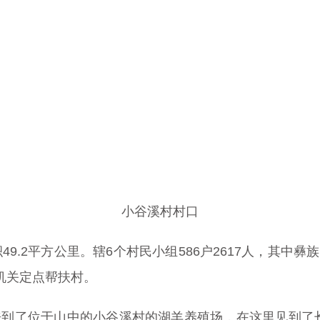
小谷溪村村口
.2平方公里。辖6个村民小组586户2617人，其中彝族占87
机关定点帮扶村。
到了位于山中的小谷溪村的湖羊养殖场，在这里见到了长途