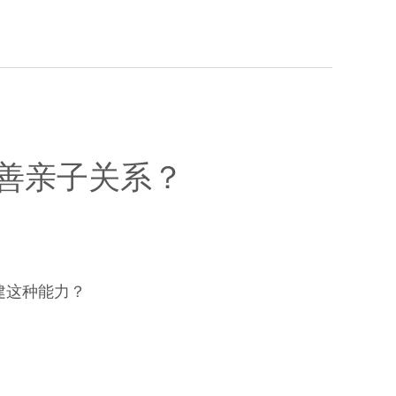
善亲子关系？
建这种能力？
？