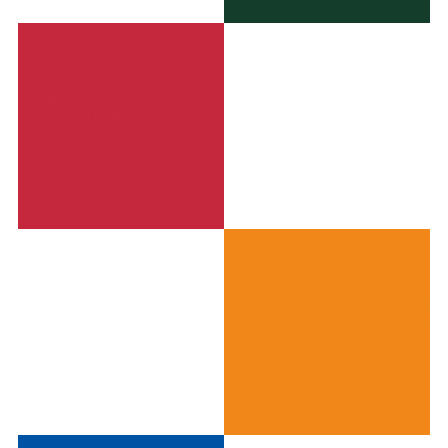
上士闻道，勤而行之：以三A三力践履
初心知行合一
创新力：社会生命体的生命力内核与内
卷突围之道——基于“守正出新”辩证统
一的价值重构与评估革新