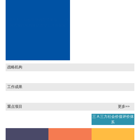
三A三力：目标管理的范式革命 ——中
国式现代化的评估管理工具新探索
战略机构
工作成果
重点项目
更多>>
三 A 三力社会价值评价体
系