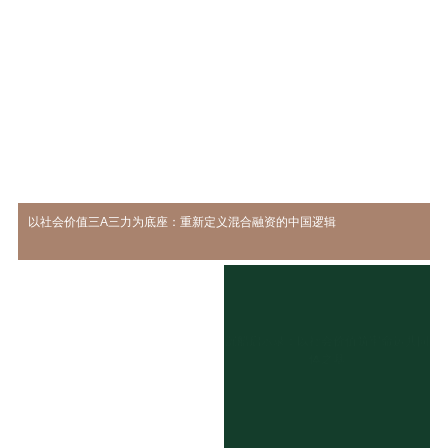
以社会价值三A三力为底座：重新定义混合融资的中国逻辑
沉船启示录：以社会价值筑牢命运共同
体之基