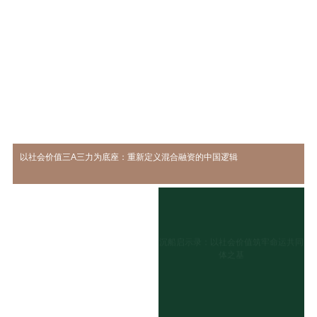
以社会价值三A三力为底座：重新定义混合融资的中国逻辑
沉船启示录：以社会价值筑牢命运共同
体之基