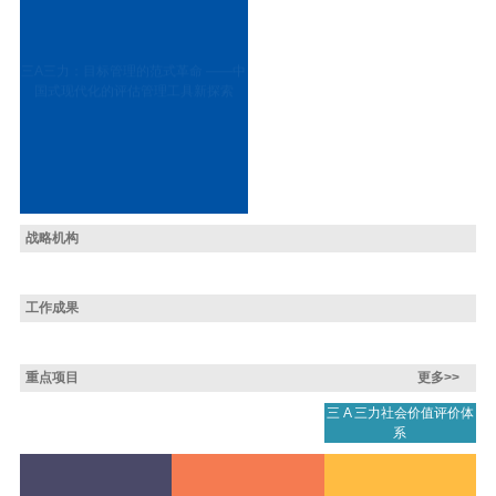
三A三力：目标管理的范式革命 ——中
国式现代化的评估管理工具新探索
战略机构
工作成果
重点项目
更多>>
三 A 三力社会价值评价体
系