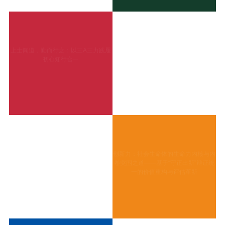
上士闻道，勤而行之：以三A三力践履
初心知行合一
创新力：社会生命体的生命力内核与内
卷突围之道——基于“守正出新”辩证统
一的价值重构与评估革新