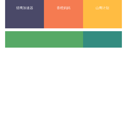
猎鹰加速器
香橙妈妈
山鹰计划
动态
更多>>