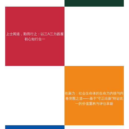
上士闻道，勤而行之：以三A三力践履
初心知行合一
创新力：社会生命体的生命力内核与内
卷突围之道——基于“守正出新”辩证统
一的价值重构与评估革新