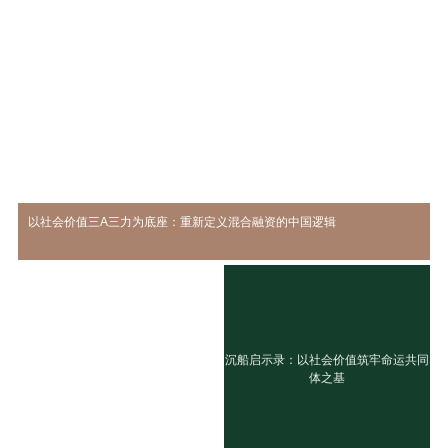
以社会价值三A三力为底座：重新定义混合融资的中国逻辑
沉船启示录：以社会价值筑牢命运共同
体之基