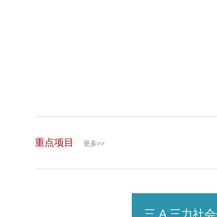
重点项目
更多>>
三 A 三力社