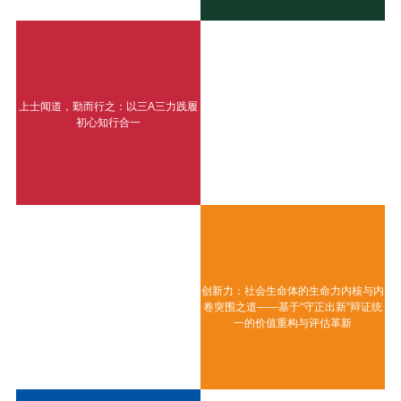
上士闻道，勤而行之：以三A三力践履
初心知行合一
创新力：社会生命体的生命力内核与内
卷突围之道——基于“守正出新”辩证统
一的价值重构与评估革新