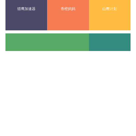
猎鹰加速器
香橙妈妈
山鹰计划
动态
更多>>