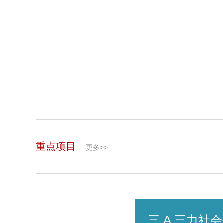
重点项目
更多>>
三 A 三力社