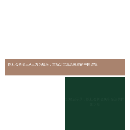
以社会价值三A三力为底座：重新定义混合融资的中国逻辑
沉船启示录：以社会价值筑牢命运共同
体之基